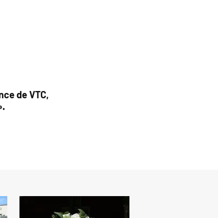
nce de VTC,
».