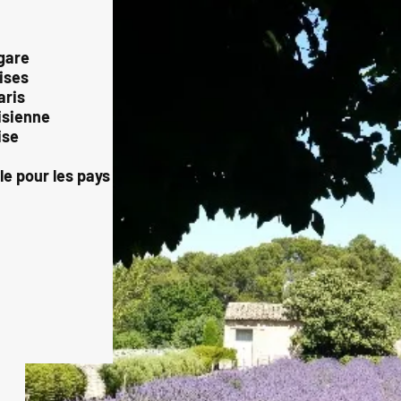
 gare
ises
aris
risienne
ise
le pour les pays